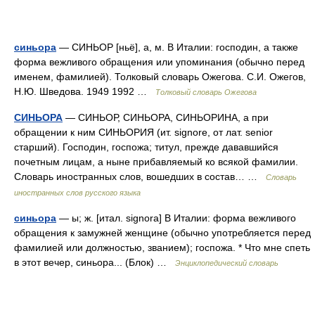
синьора
— СИНЬОР [ньё], а, м. В Италии: господин, а также
форма вежливого обращения или упоминания (обычно перед
именем, фамилией). Толковый словарь Ожегова. С.И. Ожегов,
Н.Ю. Шведова. 1949 1992 …
Толковый словарь Ожегова
СИНЬОРА
— СИНЬОР, СИНЬОРА, СИНЬОРИНА, а при
обращении к ним СИНЬОРИЯ (ит. signore, от лат. senior
старший). Господин, госпожа; титул, прежде дававшийся
почетным лицам, а ныне прибавляемый ко всякой фамилии.
Словарь иностранных слов, вошедших в состав… …
Словарь
иностранных слов русского языка
синьора
— ы; ж. [итал. signora] В Италии: форма вежливого
обращения к замужней женщине (обычно употребляется перед
фамилией или должностью, званием); госпожа. * Что мне спеть
в этот вечер, синьора... (Блок) …
Энциклопедический словарь