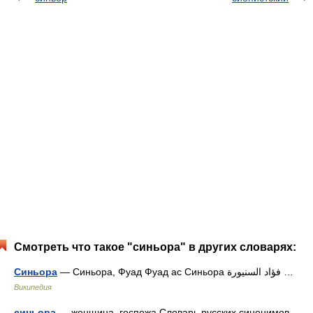
Смотреть что такое "синьора" в других словарях:
Синьора
— Синьора, Фуад Фуад ас Синьора فؤاد السنيورة …
Википедия
синьора
— женщина, госпожа Словарь русских синонимов.