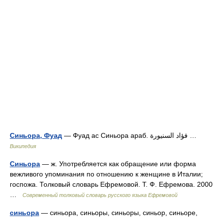
Синьора, Фуад
— Фуад ас Синьора араб. فؤاد السنيورة‎‎ …
Википедия
Синьора
— ж. Употребляется как обращение или форма
вежливого упоминания по отношению к женщине в Италии;
госпожа. Толковый словарь Ефремовой. Т. Ф. Ефремова. 2000
…
Современный толковый словарь русского языка Ефремовой
синьора
— синьора, синьоры, синьоры, синьор, синьоре,