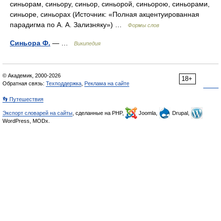
синьорам, синьору, синьор, синьорой, синьорою, синьорами,
синьоре, синьорах (Источник: «Полная акцентуированная
парадигма по А. А. Зализняку») …
Формы слов
Синьора Ф.
— …
Википедия
© Академик, 2000-2026
18+
Обратная связь:
Техподдержка
,
Реклама на сайте
👣 Путешествия
Экспорт словарей на сайты
, сделанные на PHP,
Joomla,
Drupal,
WordPress, MODx.