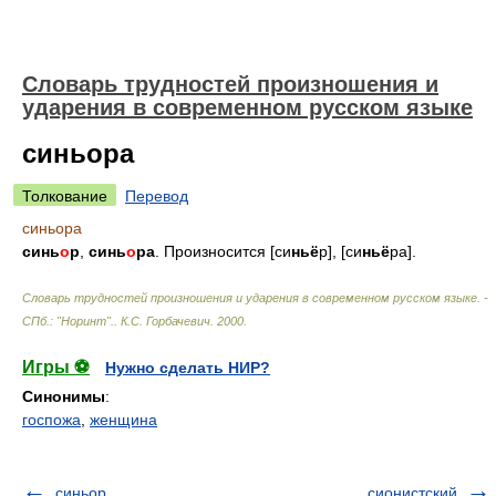
Словарь трудностей произношения и
ударения в современном русском языке
синьора
Толкование
Перевод
синьора
синь
о
р
,
синь
о
ра
. Произносится [си
ньё
р], [си
ньё
ра].
Словарь трудностей произношения и ударения в современном русском языке. -
СПб.: "Норинт".
.
К.С. Горбачевич
.
2000
.
Игры ⚽
Нужно сделать НИР?
Синонимы
:
госпожа
,
женщина
синьор
сионистский